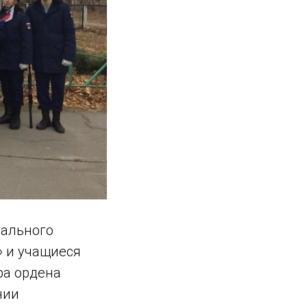
нального
 и учащиеся
ра ордена
нии