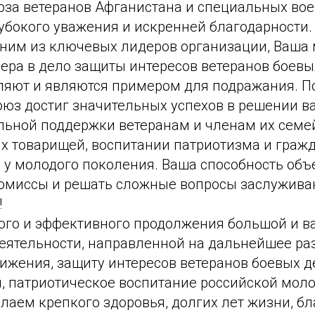
юза ветеранов Афганистана и специальных во
убокого уважения и искренней благодарности.
дним из ключевых лидеров организации, Ваша 
ера в дело защиты интересов ветеранов боевы
ляют и являются примером для подражания. 
оюз достиг значительных успехов в решении в
льной поддержки ветеранам и членам их семе
х товарищей, воспитании патриотизма и граж
и у молодого поколения. Ваша способность объ
омиссы и решать сложные вопросы заслужива
!
го и эффективного продолжения большой и в
еятельности, направленной на дальнейшее раз
ижения, защиту интересов ветеранов боевых д
й, патриотическое воспитание российской мол
лаем крепкого здоровья, долгих лет жизни, бл