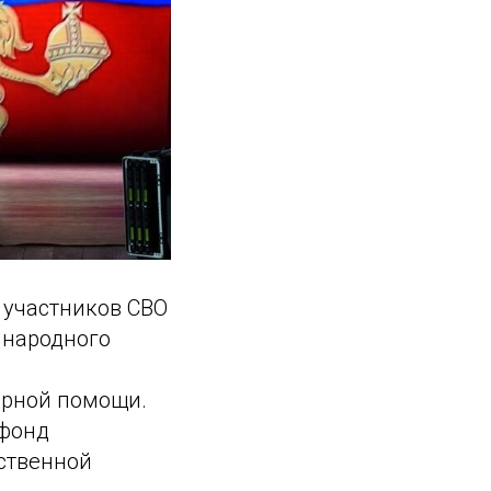
 участников СВО
 народного
арной помощи.
 фонд
ственной