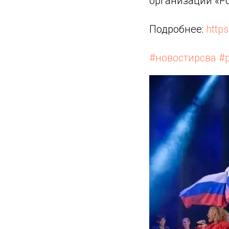
организации «Р
Подробнее:
http
#новостирсва
#