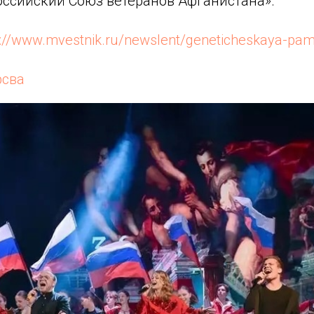
оссийский Союз ветеранов Афганистана».
s://www.mvestnik.ru/newslent/geneticheskaya-pam
рсва