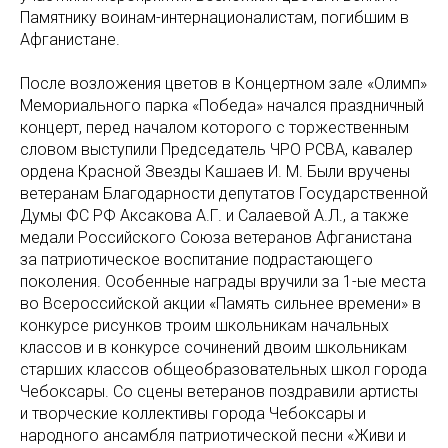
Памятнику воинам-интернационалистам, погибшим в
Афганистане.
После возложения цветов в Концертном зале «Олимп»
Мемориального парка «Победа» начался праздничный
концерт, перед началом которого с торжественным
словом выступили Председатель ЧРО РСВА, кавалер
ордена Красной Звезды Кашаев И. М. Были вручены
ветеранам Благодарности депутатов Государственной
Думы ФС РФ Аксакова А.Г. и Салаевой А.Л., а также
медали Российского Союза ветеранов Афганистана
за патриотическое воспитание подрастающего
поколения. Особенные награды вручили за 1-ые места
во Всероссийской акции «Память сильнее времени» в
конкурсе рисунков троим школьникам начальных
классов и в конкурсе сочинений двоим школьникам
старших классов общеобразовательных школ города
Чебоксары. Со сцены ветеранов поздравили артисты
и творческие коллективы города Чебоксары и
народного ансамбля патриотической песни «Живи и