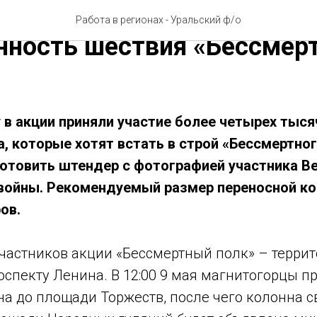
ке решили увеличить
Работа в регионах - Уральский ф/о
нность шествия «Бессмер
 в акции приняли участие более четырех тыся
, которые хотят встать в строй «Бессмертног
отовить штендер с фотографией участника В
войны. Рекомендуемый размер переносной ко
ов.
участников акции «Бессмертный полк» – терри
спекту Ленина. В 12:00 9 мая магнитогорцы п
а до площади Торжеств, после чего колонна с