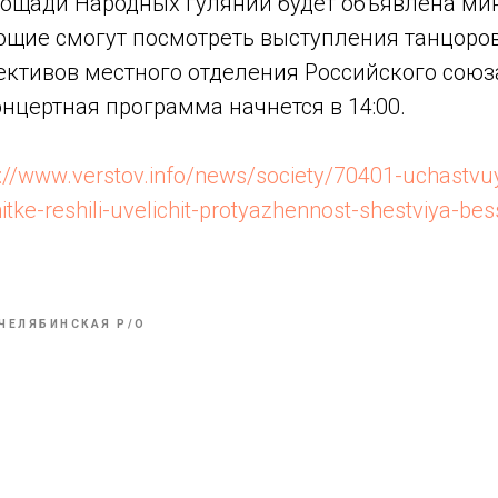
лощади Народных гуляний будет объявлена ми
ющие смогут посмотреть выступления танцоров
ективов местного отделения Российского союз
нцертная программа начнется в 14:00.
s://www.verstov.info/news/society/70401-uchastvuy
tke-reshili-uvelichit-protyazhennost-shestviya-be
ЧЕЛЯБИНСКАЯ P/O