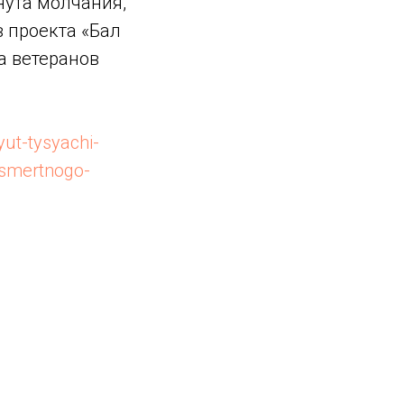
нута молчания,
 проекта «Бал
а ветеранов
ut-tysyachi-
ssmertnogo-