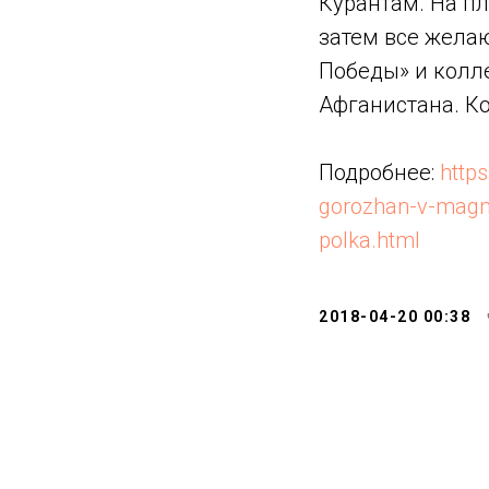
Курантам. На п
затем все жела
Победы» и колл
Афганистана. Ко
Подробнее:
http
gorozhan-v-magni
polka.html
2018-04-20 00:38