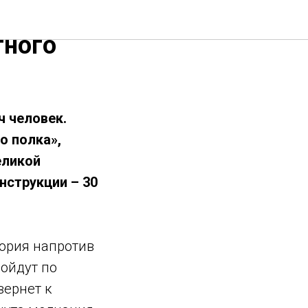
тного
ч человек.
о полка»,
еликой
нструкции – 30
тория напротив
ройдут по
вернет к