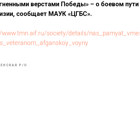
гненными верстами Победы» – о боевом пути 
изии, сообщает МАУК «ЦГБС».
://www.tmn.aif.ru/society/details/nas_pamyat_vme
s_s_veteranom_afganskoy_voyny
ЕНСКАЯ P/O