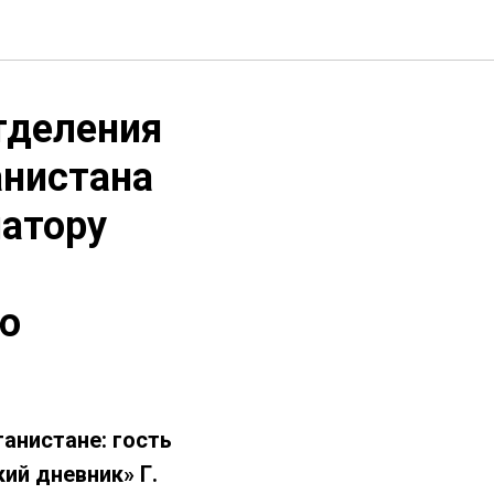
тделения
анистана
натору
ю
анистане: гость
ий дневник» Г.