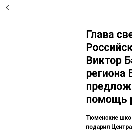
Глава св
Российск
Виктор Б
региона 
предлож
помощь 
Тюменские школ
подарил Централ