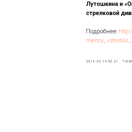
Лутошкина и «О
стрелковой див
Подробнее:
http
mency_vstretili
2019-02-19 00:21
ТЮМ