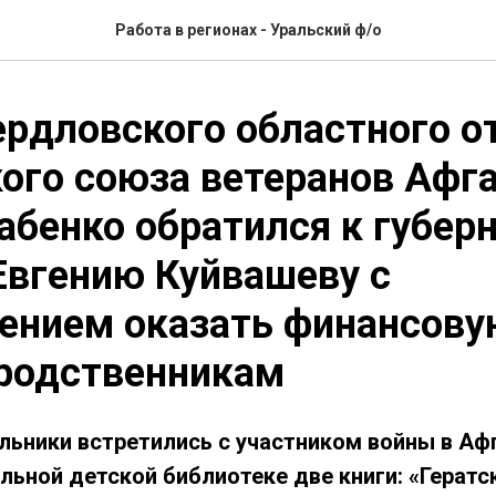
Работа в регионах - Уральский ф/о
ердловского областного о
ого союза ветеранов Афг
абенко обратился к губер
Евгению Куйвашеву с
ением оказать финансову
родственникам
ьники встретились с участником войны в Афг
ьной детской библиотеке две книги: «Гератск