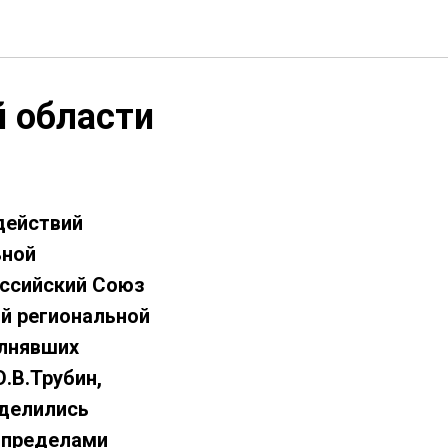
 области
действий
ьной
оссийский Союз
й региональной
олнявших
.В.Трубин,
оделились
а пределами