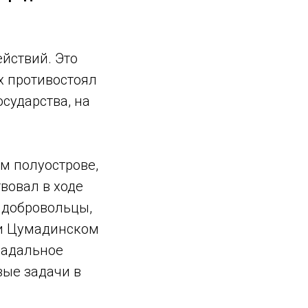
йствий. Это
ах противостоял
сударства, на
м полуострове,
твовал в ходе
о добровольцы,
 и Цумадинском
радальное
ые задачи в