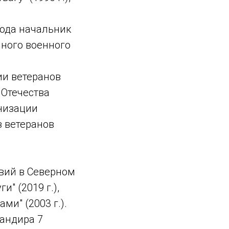
 года начальник
чного военного
ии ветеранов
 Отечества
низации
 ветеранов
твий в Северном
и" (2019 г.),
ми" (2003 г.).
андира 7