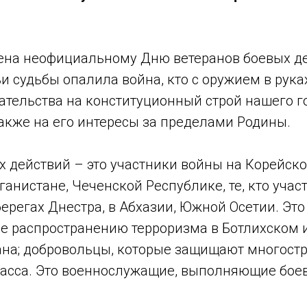
ена неофициальному Дню ветеранов боевых де
чьи судьбы опалила война, кто с оружием в рук
тельства на конституционный строй нашего го
также на его интересы за пределами Родины.
 действий – это участники войны на Корейско
ганистане, Чеченской Республике, те, кто учас
ерегах Днестра, в Абхазии, Южной Осетии. Эт
е распространению терроризма в Ботлихском
ана; добровольцы, которые защищают многост
асса. Это военнослужащие, выполняющие боев