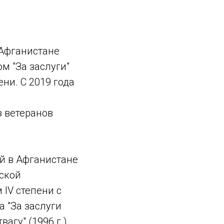
 Афганистане
ом "За заслуги"
ени. С 2019 года
 ветеранов
й в Афганистане
бской
 IV степени с
а "За заслуги
агу" (1996 г.),