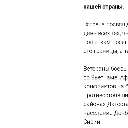
нашей страны.
Встреча посвящ
день всех тех, 
попыткам посяга
его границы, а 
Ветераны боевых
во Вьетнаме, Аф
конфликтов на б
противостоявши
районах Дагест
население Донб
Сирии.