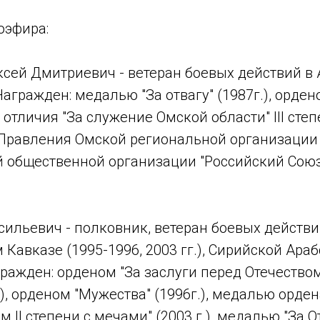
оэфира:
сей Дмитриевич - ветеран боевых действий в
 Награжден: медалью "За отвагу" (1987г.), орден
м отличия "За служение Омской области" III степ
 Правления Омской региональной организации
 общественной организации "Российский Союз
сильевич - полковник, ветеран боевых действи
м Кавказе (1995-1996, 2003 гг.), Сирийской Ара
ражден: орденом "За заслуги перед Отечеством
.), орденом "Мужества" (1996г.), медалью орден
 II степени с мечами" (2003 г.), медалью "За Отв