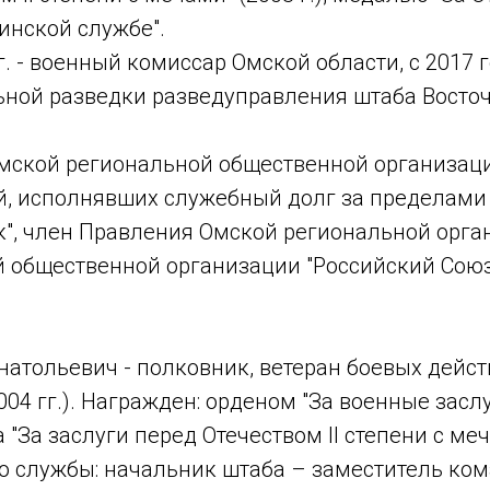
оинской службе".
гг. - военный комиссар Омской области, с 2017
ьной разведки разведуправления штаба Восто
мской региональной общественной организац
й, исполнявших служебный долг за пределами
к", член Правления Омской региональной орга
 общественной организации "Российский Союз
натольевич - полковник, ветеран боевых дейс
04 гг.). Награжден: орденом "За военные заслуг
"За заслуги перед Отечеством II степени с меча
о службы: начальник штаба – заместитель ком