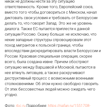
никак не должны нести за эту ситуацию
ответственность. Кроме того, Европейский союз,
вместо того чтобы договориться с Минском, начал
диктовать свои условия и требовать от Белоруссии
делать то, что говорит Запад. Это же не уровень
диалога. Также ЕС пытается приплести к данной
ситуации Россию. Скажу больше: не исключаю, что
некие западные структуры спровоцировали этот
поход мигрантов к польской границе, чтобы
впоследствии дискредитировать власти Белоруссии и
России. Красивая специальная операция, скорее
всего, была создана извне. Причем обостряют
ситуацию между Варшавой и Москвой, пытаются в
нее втянуть литовцев, а также раскручивают
деструктивный процесс с возможными военными
столкновениями. Об этом нужно свободно говорить.
От этих бессовестных людей можно ожидать чего
угодно.
Фото:
rbc.ru
Подробнее:
https://riafan.ru/1551708-