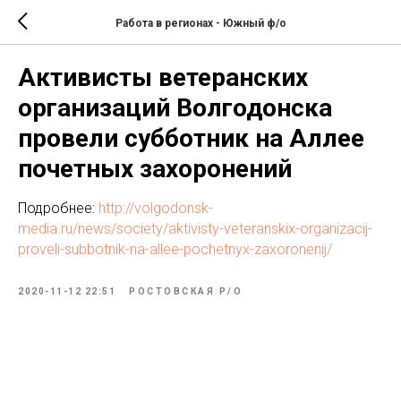
Работа в регионах - Южный ф/о
Активисты ветеранских
организаций Волгодонска
провели субботник на Аллее
почетных захоронений
Подробнее:
http://volgodonsk-
media.ru/news/society/aktivisty-veteranskix-organizacij-
proveli-subbotnik-na-allee-pochetnyx-zaxoronenij/
2020-11-12 22:51
РОСТОВСКАЯ Р/О