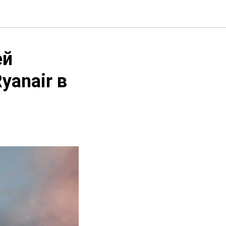
ей
yanair в