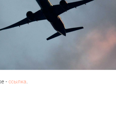
ке -
ссылка
.