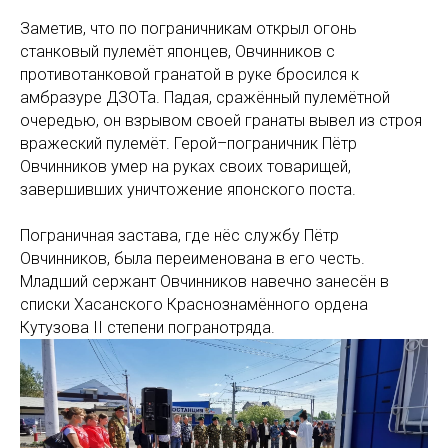
Заметив, что по пограничникам открыл огонь
станковый пулемёт японцев, Овчинников с
противотанковой гранатой в руке бросился к
амбразуре ДЗОТа. Падая, сражённый пулемётной
очередью, он взрывом своей гранаты вывел из строя
вражеский пулемёт. Герой–пограничник Пётр
Овчинников умер на руках своих товарищей,
завершивших уничтожение японского поста.
Пограничная застава, где нёс службу Пётр
Овчинников, была переименована в его честь.
Младший сержант Овчинников навечно занесён в
списки Хасанского Краснознамённого ордена
Кутузова II степени погранотряда.