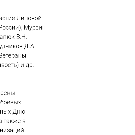
частие Липовой
 России), Мурзин
тапюк В.Н.
удников Д.А.
(Ветераны
вость) и др.
трены
 боевых
нных Дню
а также в
анизаций