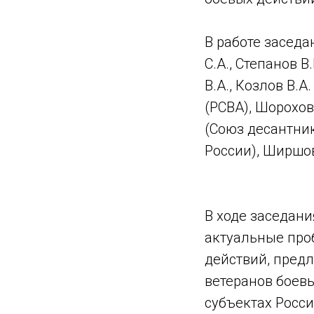
⠀
В работе засед
С.А., Степанов 
В.А., Козлов В.А
(РСВА), Шорохов
(Союз десантник
России), Ширшов
⠀
В ходе заседан
актуальные про
действий, пред
ветеранов боевы
субъектах Росс