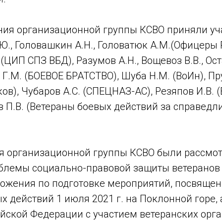
ания организационной группы КСВО приняли у
В.Ю., Головашкин А.Н., Головатюк А.М.(Офицеры
. (ЦИП СПЗ ВБД), Разумов А.Н., Вощевоз В.В., Ос
 Г.М. (БОЕВОЕ БРАТСТВО), Шуба Н.М. (ВоИн), Пр
ов), Чубаров А.С. (СПЕЦНАЗ-АС), Резяпов И.В. 
 П.В. (Ветераны боевых действий за справедли
ия организационной группы КСВО были рассмо
блемы социально-правовой защиты ветеранов
ложения по подготовке мероприятий, посвяще
х действий 1 июля 2021 г. на Поклонной горе, 
ийской Федерации с участием ветеранских орг