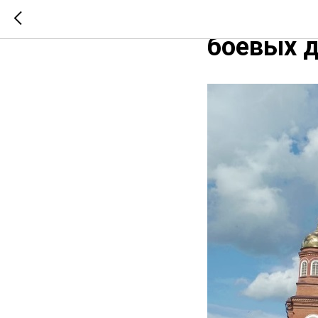
Пугачёвс
боевых д