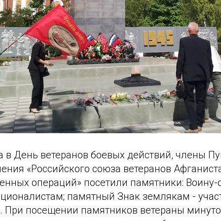
а в День ветеранов боевых действий, члены П
ления «Российского союза ветеранов Афганист
енных операций» посетили памятники: Воину-
ционалистам; памятный Знак землякам - уча
. При посещении памятников ветераны минуто