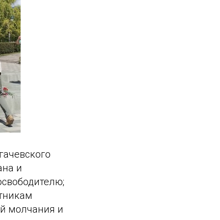
угачевского
ана и
освободителю;
стникам
й молчания и