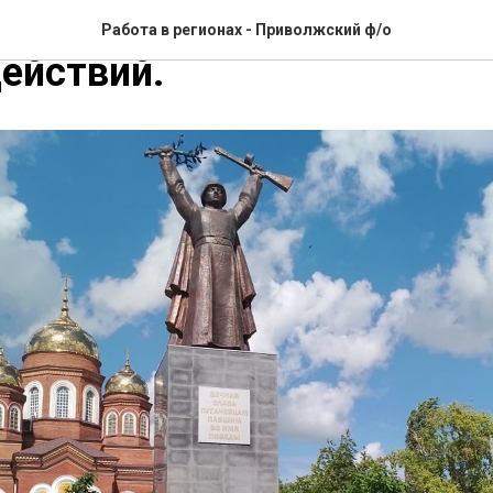
кие Афганцы в День вете
Работа в регионах - Приволжский ф/о
ействий.