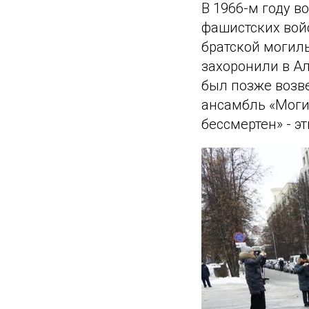
В 1966-м году 
фашистских вой
братской могил
захоронили в Ал
был позже возв
ансамбль «Могил
бессмертен» - э