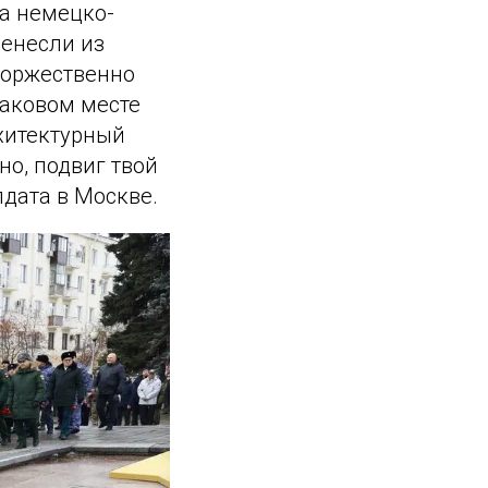
ма немецко-
ренесли из
торжественно
наковом месте
хитектурный
но, подвиг твой
лдата в Москве.