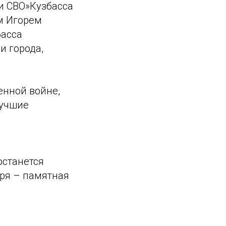
и СВО»Кузбасса
ем
Игорем
басса
и города,
енной войне,
лучшие
 останется
ря – памятная