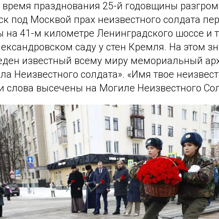
во время празднования 25-й годовщины разгро
ск под Москвой прах неизвестного солдата пе
ы на 41-м километре Ленинградского шоссе и 
ександровском саду у стен Кремля. На этом з
еден известный всему миру мемориальный ар
а Неизвестного солдата». «Имя твое неизвест
ти слова высечены на Могиле Неизвестного Со