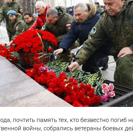
года, почтить память тех, кто безвестно погиб 
твенной войны, собрались ветераны боевых де