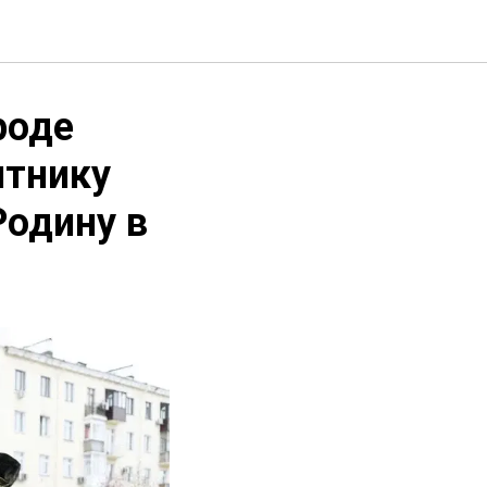
роде
ятнику
Родину в