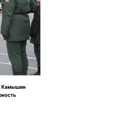
де Камышин
рность